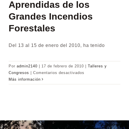
Aprendidas de los
Grandes Incendios
Forestales
Del 13 al 15 de enero del 2010, ha tenido
Por
admin2140
|
17 de febrero de 2010
|
Talleres y
en
Congresos
|
Comentarios desactivados
Taller
Más información
sobre
Lecciones
Aprendidas
de
los
Grandes
Incendios