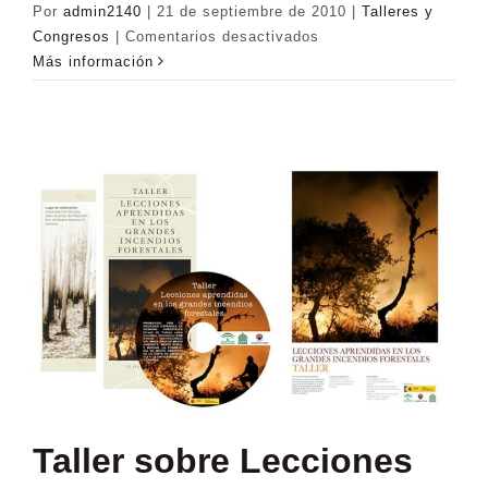
Por
admin2140
|
21 de septiembre de 2010
|
Talleres y
en
Congresos
|
Comentarios desactivados
Taller:
Más información
Sistema
para
la
Evaluación
Económica
de
Programas
de
Defensa
contra
Incendios
Forestales
Taller sobre Lecciones