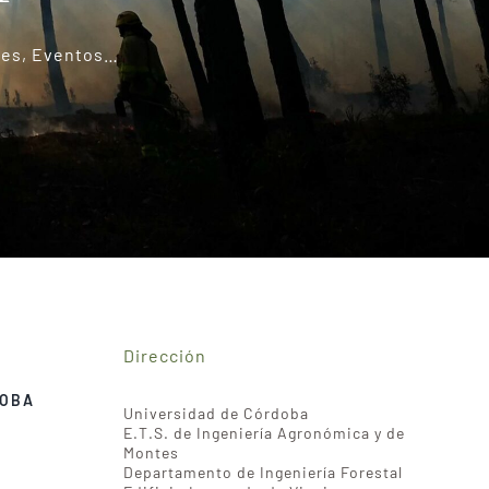
eres, Eventos…
Dirección
DOBA
Universidad de Córdoba
E.T.S. de Ingeniería Agronómica y de
Montes
Departamento de Ingeniería Forestal