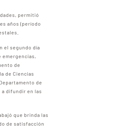
idades, permitió
res años (período
estales.
en el segundo día
de emergencias,
umento de
la de Ciencias
l Departamento de
a difundir en las
abajó que brinda las
do de satisfacción