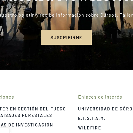
nuestro boletín y recibe información sobre Cursos, Tall
SUSCRIBIRME
ciones
Enlaces de interés
TER EN GESTIÓN DEL FUEGO
UNIVERSIDAD DE CÓR
PAISAJES FORESTALES
E.T.S.I.A.M.
EAS DE INVESTIGACIÓN
WILDFIRE