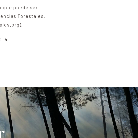
co que puede ser
encias Forestales,
ales.org).
0_4
r