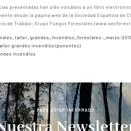
cias presentadas han sido volcados a un libro electróni
ente desde la página web de la Sociedad Española de Ci
pos de Trabajo: Grupo Fuegos Forestales (www.secforest
inales_taller_grandes_incendios_forestales-_marzo-201
taller grandes incendios (ponentes)
randes incendios
PARA ESTAR INFORMADO
Nuestra Newslette